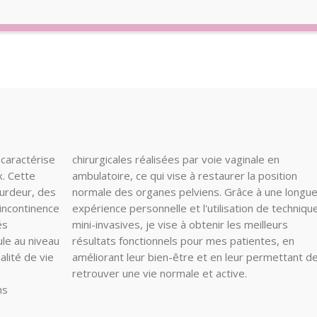
 caractérise
chirurgicales réalisées par voie vaginale en
x. Cette
ambulatoire, ce qui vise à restaurer la position
ourdeur, des
normale des organes pelviens. Grâce à une longu
’incontinence
expérience personnelle et l'utilisation de techniqu
és
mini-invasives, je vise à obtenir les meilleurs
ule au niveau
résultats fonctionnels pour mes patientes, en
alité de vie
améliorant leur bien-être et en leur permettant d
retrouver une vie normale et active.
ns