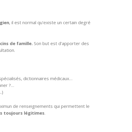
rgien
, il est normal qu’existe un certain degré
cins de famille.
Son but est d’apporter des
ltation.
 spécialisés, dictionnaires médicaux…
nner ?…
.)
 maximun de renseignements qui permettent le
s toujours légitimes
.