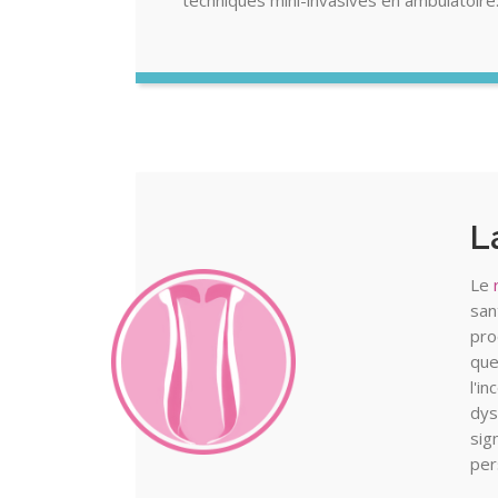
techniques mini-invasives en ambulatoire. 
L
Le
san
pro
que
l'i
dys
sig
per