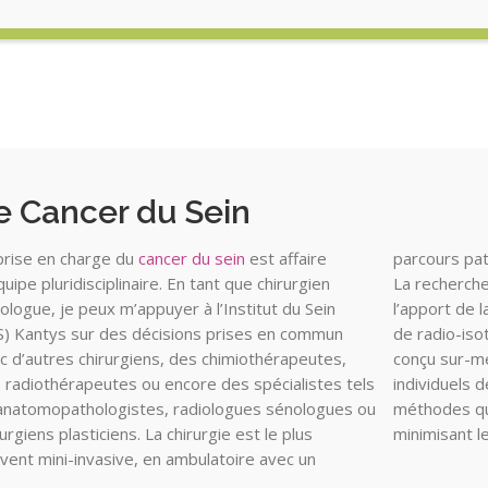
e Cancer du Sein
prise en charge du
cancer du sein
est affaire
parcours pati
quipe pluridisciplinaire. En tant que chirurgien
La recherche
ologue, je peux m’appuyer à l’Institut du Sein
l’apport de l
S) Kantys sur des décisions prises en commun
de radio-iso
c d’autres chirurgiens, des chimiothérapeutes,
conçu sur-m
 radiothérapeutes ou encore des spécialistes tels
individuels 
anatomopathologistes, radiologues sénologues ou
méthodes qui
rurgiens plasticiens. La chirurgie est le plus
minimisant l
vent mini-invasive, en ambulatoire avec un