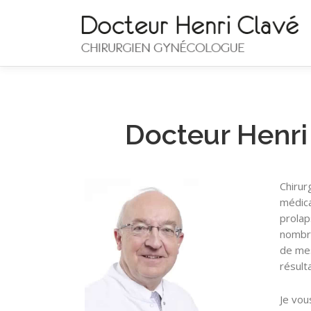
Aller
au
contenu
Docteur Henri
Chirur
médica
prolap
nombre
de mes
résult
Je vou