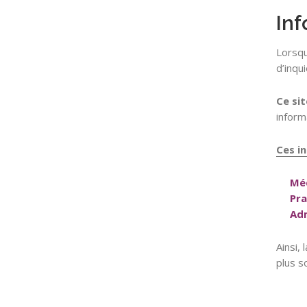
Inf
Lorsqu
d’inqu
Ce sit
inform
Ces i
Méd
Pra
Adm
Ainsi,
plus s