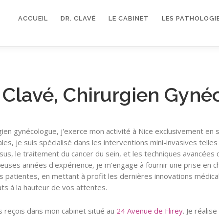
ACCUEIL
DR. CLAVÉ
LE CABINET
LES PATHOLOGI
 Clavé, Chirurgien Gyné
gien gynécologue, j'exerce mon activité à Nice exclusivement en s
les, je suis spécialisé dans les interventions mini-invasives telles
sus, le traitement du cancer du sein, et les techniques avancées 
uses années d'expérience, je m'engage à fournir une prise en c
 patientes, en mettant à profit les dernières innovations médical
ats à la hauteur de vos attentes.
s reçois dans mon cabinet situé au
24 Avenue de Flirey
. Je réalis