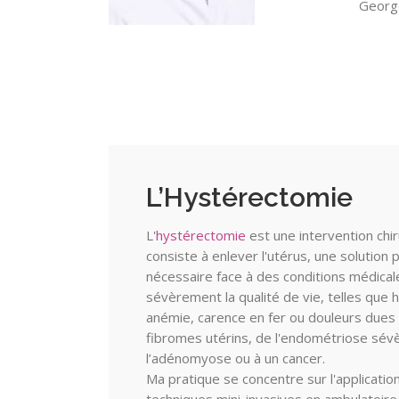
Georg
L’Hystérectomie
L'
hystérectomie
est une intervention chir
consiste à enlever l'utérus, une solution 
nécessaire face à des conditions médical
sévèrement la qualité de vie, telles que
anémie, carence en fer ou douleurs dues
fibromes utérins, de l'endométriose sév
l’adénomyose ou à un cancer.
Ma pratique se concentre sur l'applicatio
une récupération rapide et une satisfaction él