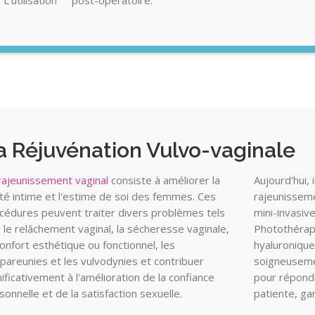
L’utilisation
post-opératoire.
a Réjuvénation Vulvo-vaginale
rajeunissement vaginal
consiste à améliorer la
Aujourd'hui,
té intime et l'estime de soi des femmes. Ces
rajeunisseme
cédures peuvent traiter divers problèmes tels
mini-invasive
 le relâchement vaginal, la sécheresse vaginale,
Photothérapi
nconfort esthétique ou fonctionnel, les
hyaluronique
pareunies et les vulvodynies et contribuer
soigneuseme
nificativement à l'amélioration de la confiance
pour répond
sonnelle et de la satisfaction sexuelle.
patiente, ga