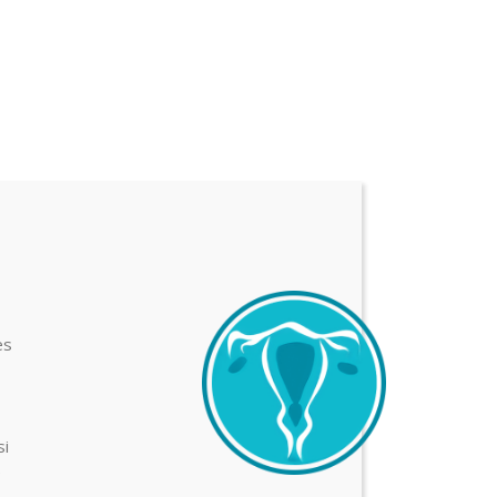
es
si