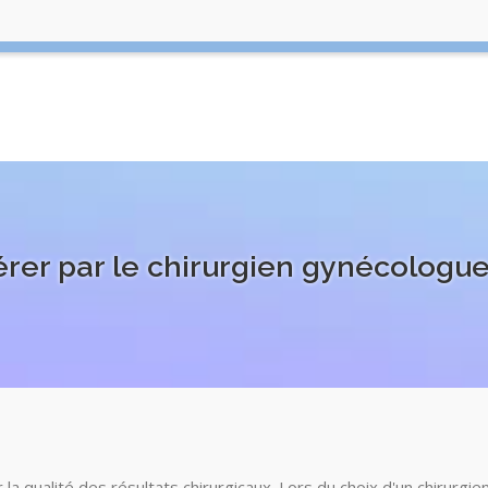
érer par le chirurgien gynécologue
r la qualité des résultats chirurgicaux. Lors du choix d'un chirurg