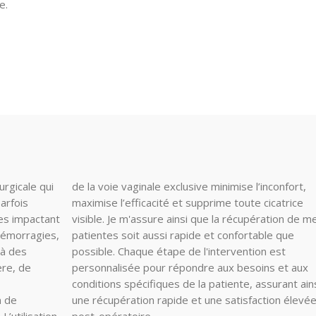
e.
urgicale qui
de la voie vaginale exclusive minimise l’inconfort,
parfois
maximise l’efficacité et supprime toute cicatrice
es impactant
visible. Je m'assure ainsi que la récupération de m
 hémorragies,
patientes soit aussi rapide et confortable que
 à des
possible. Chaque étape de l'intervention est
ère, de
personnalisée pour répondre aux besoins et aux
conditions spécifiques de la patiente, assurant ain
n de
evée