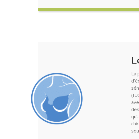
L
La 
d’é
sén
(ID
ave
des
qu’
chi
sou