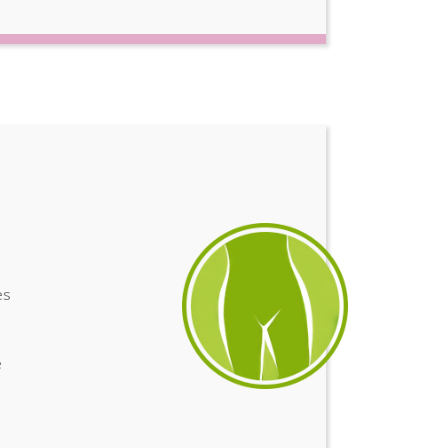
e
es
e