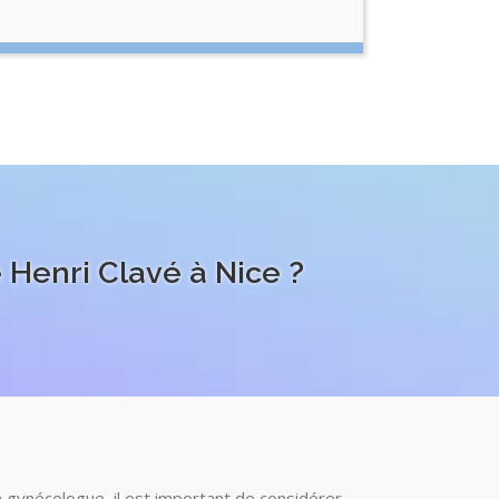
 Henri Clavé à Nice ?
ien gynécologue, il est important de considérer