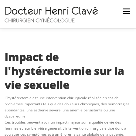
Aller
au
Menu
contenu
ACCUEIL
DR. CLAVÉ
LE CABINET
Impact de
LES PATHOLOGIES
HOSPITALISATION
BLOG
l'hystérectomie sur la
vie sexuelle
CONTACT
L'hystérectomie est une intervention chirurgicale réalisée en cas de
problèmes importants tels que des douleurs chroniques, des hémorragies
abondantes, une asthénie sévère, une anémie persistante ou une
dyspareunie.
Ces troubles peuvent avoir un impact majeur sur la qualité de vie des
femmes et leur bien-être général. L'intervention chirurgicale vise donc à
soulager ces symptômes et à améliorer la santé globale de la patiente.