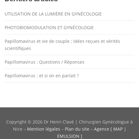
UTILISATION DE LA LUMIÈRE EN GYNÉCOLOGIE
PHOTOBIOMODULATION ET GYNÉCOLOGIE
Papillomavirus et vie de couple : Idées reçues et vérités
scientifiques
Papillomavirus : Questions / Réponses
Papillomavirus : et si on en parlait ?
Copyright © 2026 Dr Henri Clavé | Chirurgien Gynécologue à
Nice
–
Mention légales
–
Plan du site
–
Agence [ MAP |
EMULSION ]