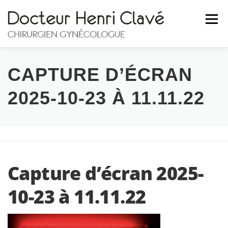
Aller
au
Menu
contenu
ACCUEIL
DR. CLAVÉ
LE CABINET
CAPTURE D’ÉCRAN
2025-10-23 À 11.11.22
LES PATHOLOGIES
HOSPITALISATION
BLOG
CONTACT
Capture d’écran 2025-
10-23 à 11.11.22