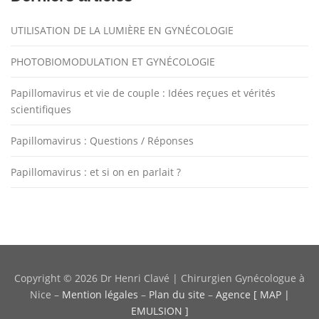
UTILISATION DE LA LUMIÈRE EN GYNÉCOLOGIE
PHOTOBIOMODULATION ET GYNÉCOLOGIE
Papillomavirus et vie de couple : Idées reçues et vérités
scientifiques
Papillomavirus : Questions / Réponses
Papillomavirus : et si on en parlait ?
Copyright © 2026 Dr Henri Clavé | Chirurgien Gynécologue à
Nice
–
Mention légales
–
Plan du site
–
Agence [ MAP |
EMULSION ]