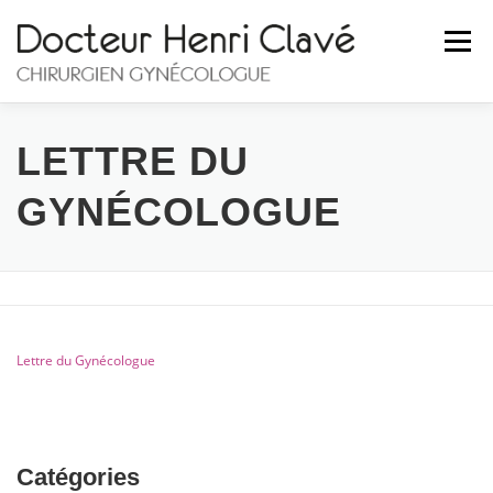
Aller
au
Menu
contenu
ACCUEIL
DR. CLAVÉ
LE CABINET
LETTRE DU
GYNÉCOLOGUE
LES PATHOLOGIES
HOSPITALISATION
BLOG
CONTACT
Lettre du Gynécologue
Catégories